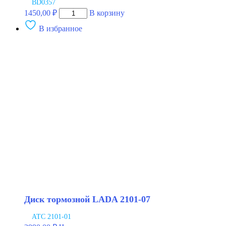
BD0357
Количество
1450,00
₽
В корзину
товара
В избранное
Диск
тормозной
LADA
1118
R-
15
СПОРТ
вентилируемый
BAPCO
Диск тормозной LADA 2101-07
АТС 2101-01