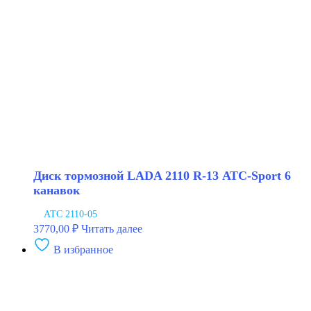
спорт
с
проточкой
BAPCO
Диск тормозной LADA 2110 R-13 АТС-Sport 6
канавок
АТС 2110-05
3770,00
₽
Читать далее
В избранное