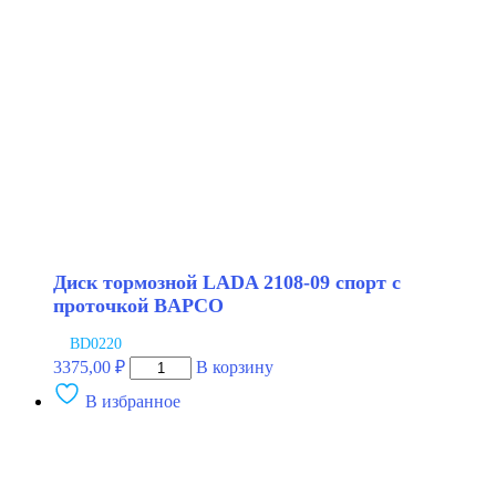
R-
13
АЛНАС
Диск тормозной LADA 2108-09 спорт с
проточкой BAPCO
BD0220
Количество
3375,00
₽
В корзину
товара
В избранное
Диск
тормозной
LADA
2108-
09