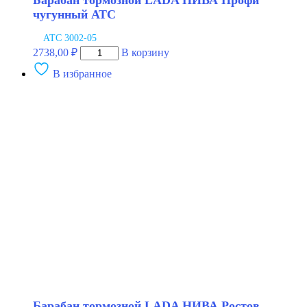
Барабан тормозной LADA НИВА Профи
чугунный АТС
АТС 3002-05
Количество
2738,00
₽
В корзину
товара
В избранное
Барабан
тормозной
LADA
НИВА
Профи
чугунный
АТС
Барабан тормозной LADA НИВА Ростов