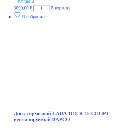
BDR0014
Количество
3099,00
₽
В корзину
товара
В избранное
Барабан
тормозной
ГАЗель
NEXT
BAPCO
Диск тормозной LADA 1118 R-15 СПОРТ
вентилируемый BAPCO