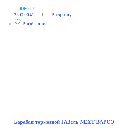
BDR0087
Количество
2309,00
₽
В корзину
товара
В избранное
Барабан
тормозной
LADA
НИВА
чугунный
BAPCO
Барабан тормозной ГАЗель NEXT BAPCO