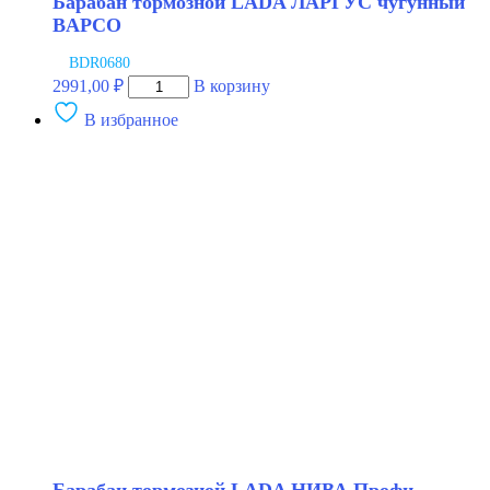
Барабан тормозной LADA ЛАРГУС чугунный
BAPCO
BDR0680
Количество
2991,00
₽
В корзину
товара
В избранное
Барабан
тормозной
LADA
ЛАРГУС
чугунный
BAPCO