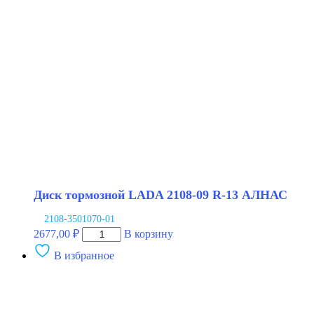
09
BAPCO
Диск тормозной LADA 2108-09 R-13 АЛНАС
2108-3501070-01
Количество
2677,00
₽
В корзину
товара
В избранное
Диск
тормозной
LADA
2108-
09