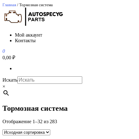
Перейти
Главная
/ Тормозная система
к
содержимому
АвтоСпецЮг
АвтоСпецЮг автозапчасти оптом и в розницу
Мой аккаунт
Контакты
0
0,00 ₽
Искать
×
Тормозная система
Отображение 1–32 из 283