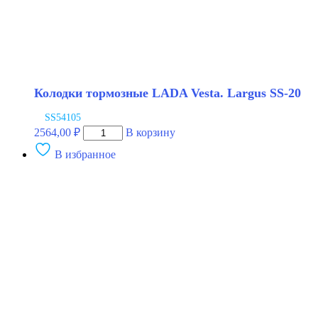
Колодки тормозные LADA Vesta. Largus SS-20
SS54105
Количество
2564,00
₽
В корзину
товара
В избранное
Колодки
тормозные
LADA
Vesta.
Largus
SS-
20