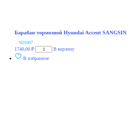
Барабан тормозной Hyundai Accent SANGSIN
SD1007
Количество
1740,00
₽
В корзину
товара
В избранное
Барабан
тормозной
Hyundai
Accent
SANGSIN