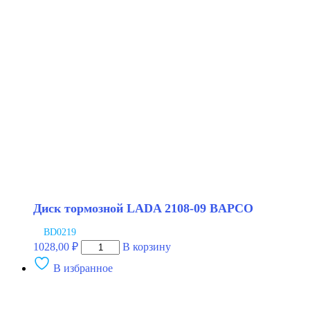
LADA
2108
R-
13
АТС
Диск тормозной LADA 2108-09 BAPCO
BD0219
Количество
1028,00
₽
В корзину
товара
В избранное
Диск
тормозной
LADA
2108-