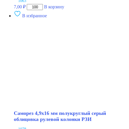
1063
Количество
7,00
₽
В корзину
товара
В избранное
Саморез
3.9х19
звездочка
серый
плафон
БелЗАН
Саморез 4,9х16 мм полукруглый серый
облицовка рулевой колонки РЗИ