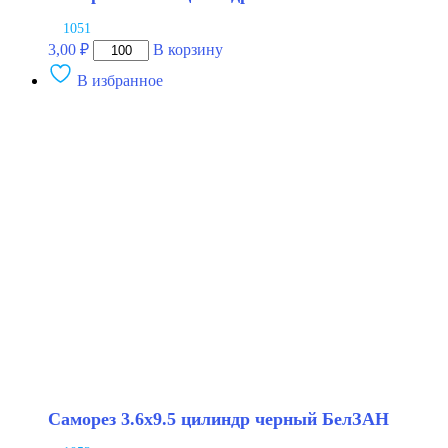
1051
Количество
3,00
₽
В корзину
товара
В избранное
Саморез
3.6х9.5
цилиндр
белый
БелЗАН
Саморез 3.6х9.5 цилиндр черный БелЗАН