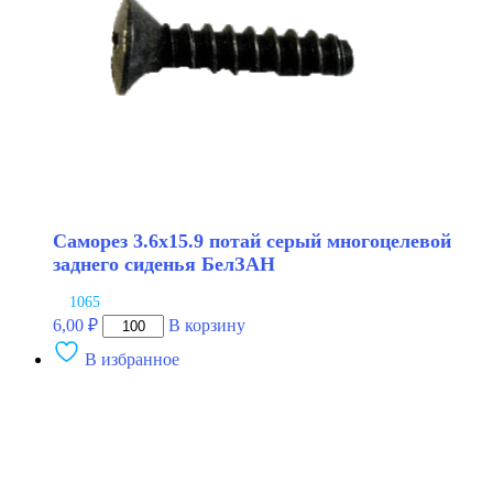
Саморез 3.6х15.9 потай серый многоцелевой
заднего сиденья БелЗАН
1065
Количество
6,00
₽
В корзину
товара
В избранное
Саморез
3.6х15.9
потай
серый
многоцелевой
заднего
сиденья