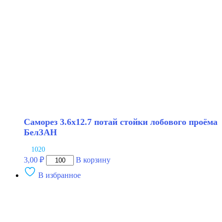
Саморез 3.6х12.7 потай стойки лобового проёма
БелЗАН
1020
Количество
3,00
₽
В корзину
товара
В избранное
Саморез
3.6х12.7
потай
стойки
лобового
проёма