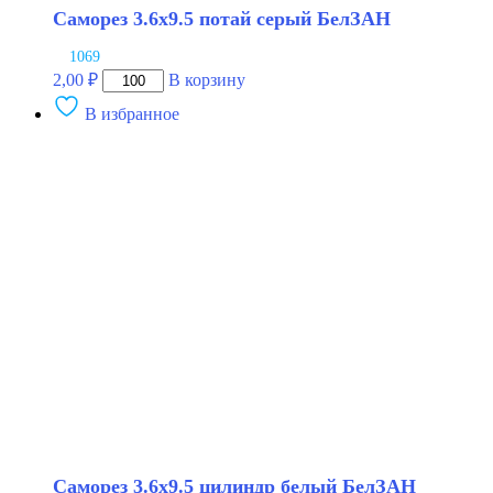
Саморез 3.6х9.5 потай серый БелЗАН
1069
Количество
2,00
₽
В корзину
товара
В избранное
Саморез
3.6х9.5
потай
серый
БелЗАН
Саморез 3.6х9.5 цилиндр белый БелЗАН