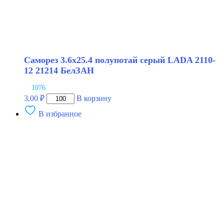
Саморез 3.6х25.4 полупотай серый LADA 2110-
12 21214 БелЗАН
1076
Количество
3,00
₽
В корзину
товара
В избранное
Саморез
3.6х25.4
полупотай
серый
LADA
2110-
12
21214
БелЗАН