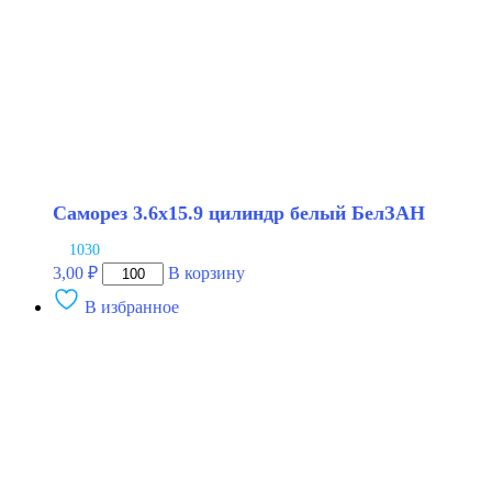
Саморез 3.6х15.9 цилиндр белый БелЗАН
1030
Количество
3,00
₽
В корзину
товара
В избранное
Саморез
3.6х15.9
цилиндр
белый
БелЗАН