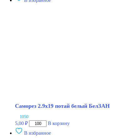
В избранное
Винт
6.5х17.3
балки
под
ключ
8
мм
винторез
Саморез 2.9х19 потай белый БелЗАН
1050
Количество
5,00
₽
В корзину
товара
В избранное
Саморез
2.9х19