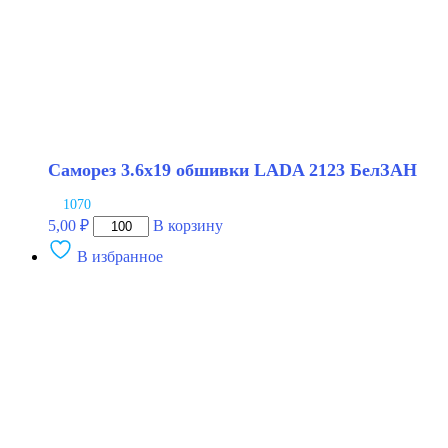
Саморез 3.6х19 обшивки LADA 2123 БелЗАН
1070
Количество
5,00
₽
В корзину
товара
В избранное
Саморез
3.6х19
обшивки
LADA
2123
БелЗАН