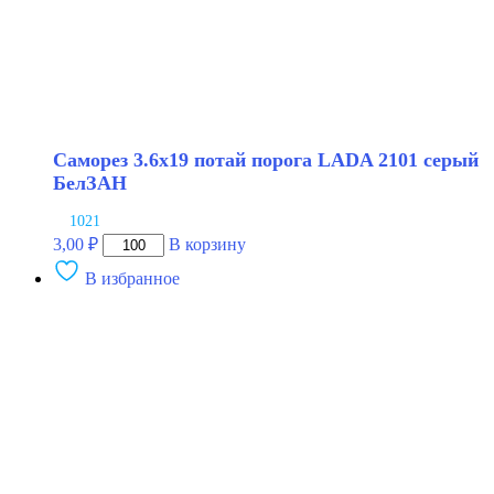
Саморез 3.6х19 потай порога LADA 2101 серый
БелЗАН
1021
Количество
3,00
₽
В корзину
товара
В избранное
Саморез
3.6х19
потай
порога
LADA
2101
серый
БелЗАН