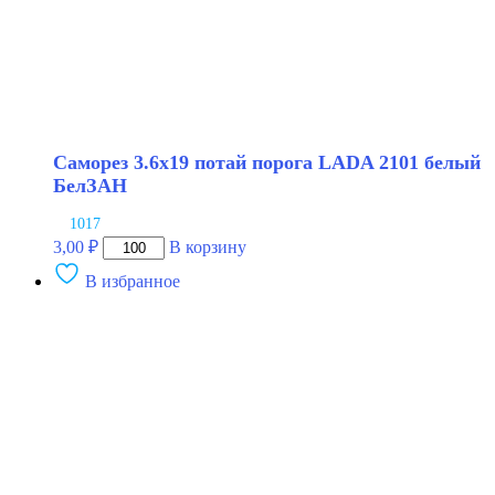
Саморез 3.6х19 потай порога LADA 2101 белый
БелЗАН
1017
Количество
3,00
₽
В корзину
товара
В избранное
Саморез
3.6х19
потай
порога
LADA
2101
белый
БелЗАН