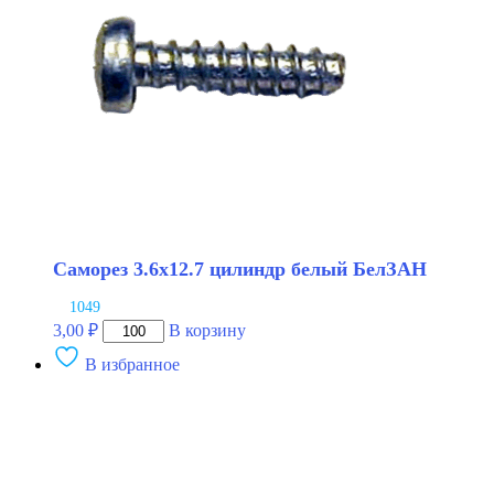
БелЗАН
Саморез 3.6х12.7 цилиндр белый БелЗАН
1049
Количество
3,00
₽
В корзину
товара
В избранное
Саморез
3.6х12.7
цилиндр
белый
БелЗАН