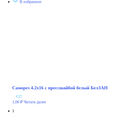
В избранное
Саморез
4.2х13
с
прессшайбой
черный
БелЗАН
Саморез 4.2х16 с прессшайбой белый БелЗАН
С17
1,00
₽
Читать далее
1