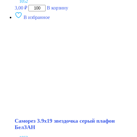
1052
Количество
3,00
₽
В корзину
товара
В избранное
Саморез
3.6х9.5
цилиндр
черный
БелЗАН
Саморез 3.9х19 звездочка серый плафон
БелЗАН