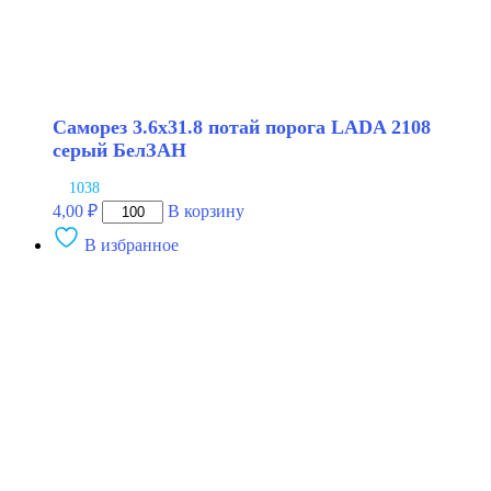
Саморез 3.6х31.8 потай порога LADA 2108
серый БелЗАН
1038
Количество
4,00
₽
В корзину
товара
В избранное
Саморез
3.6х31.8
потай
порога
LADA
2108
серый
БелЗАН