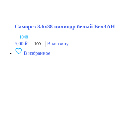
Саморез 3.6х38 цилиндр белый БелЗАН
1048
Количество
5,00
₽
В корзину
товара
В избранное
Саморез
3.6х38
цилиндр
белый
БелЗАН