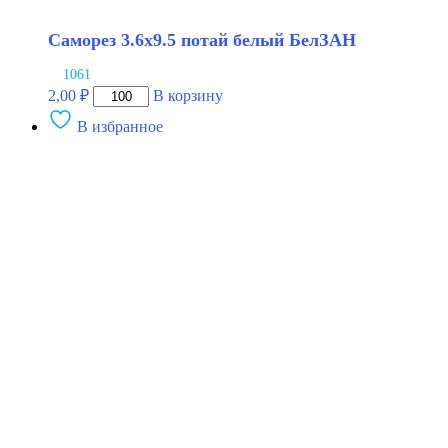
Саморез 3.6х9.5 потай белый БелЗАН
1061
Количество
2,00
₽
В корзину
товара
В избранное
Саморез
3.6х9.5
потай
белый
БелЗАН