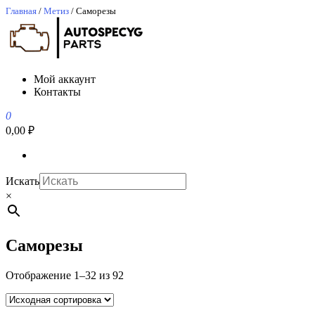
Перейти
Главная
/
Метиз
/ Саморезы
к
содержимому
АвтоСпецЮг
АвтоСпецЮг автозапчасти оптом и в розницу
Мой аккаунт
Контакты
0
0,00 ₽
Искать
×
Саморезы
Отображение 1–32 из 92