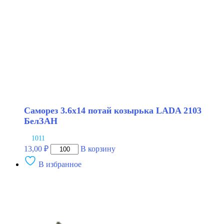
Саморез 3.6х14 потай козырька LADA 2103
БелЗАН
1011
Количество
13,00
₽
В корзину
товара
В избранное
Саморез
3.6х14
потай
козырька
LADA
2103
БелЗАН