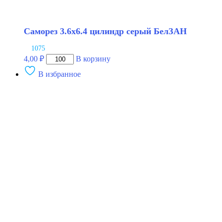
Саморез 3.6х6.4 цилиндр серый БелЗАН
1075
Количество
4,00
₽
В корзину
товара
В избранное
Саморез
3.6х6.4
цилиндр
серый
БелЗАН