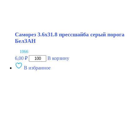
Саморез 3.6х31.8 прессшайба серый порога
БелЗАН
1066
Количество
6,00
₽
В корзину
товара
В избранное
Саморез
3.6х31.8
прессшайба
серый
порога
БелЗАН