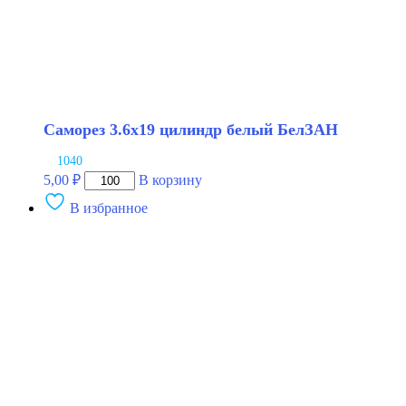
Саморез 3.6х19 цилиндр белый БелЗАН
1040
Количество
5,00
₽
В корзину
товара
В избранное
Саморез
3.6х19
цилиндр
белый
БелЗАН