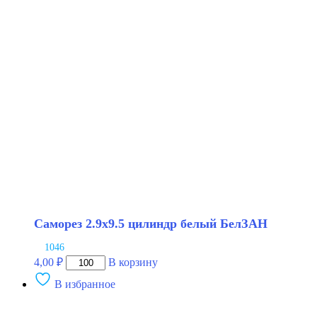
потай
белый
БелЗАН
Саморез 2.9х9.5 цилиндр белый БелЗАН
1046
Количество
4,00
₽
В корзину
товара
В избранное
Саморез
2.9х9.5
цилиндр