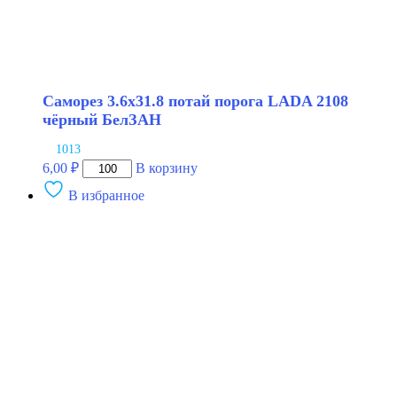
Саморез 3.6х31.8 потай порога LADA 2108
чёрный БелЗАН
1013
Количество
6,00
₽
В корзину
товара
В избранное
Саморез
3.6х31.8
потай
порога
LADA
2108
чёрный
БелЗАН