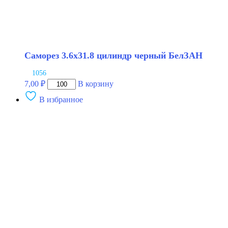
Саморез 3.6х31.8 цилиндр черный БелЗАН
1056
Количество
7,00
₽
В корзину
товара
В избранное
Саморез
3.6х31.8
цилиндр
черный
БелЗАН