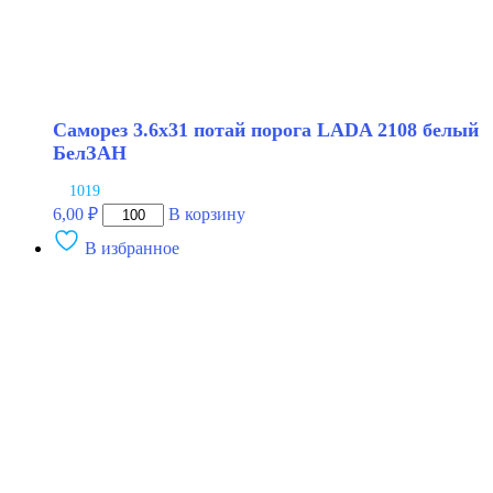
Саморез 3.6х31 потай порога LADA 2108 белый
БелЗАН
1019
Количество
6,00
₽
В корзину
товара
В избранное
Саморез
3.6х31
потай
порога
LADA
2108
белый
БелЗАН