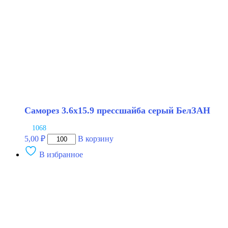
БелЗАН
Саморез 3.6х15.9 прессшайба серый БелЗАН
1068
Количество
5,00
₽
В корзину
товара
В избранное
Саморез
3.6х15.9
прессшайба
серый
БелЗАН