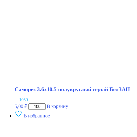
белый
БелЗАН
Саморез 3.6х10.5 полукруглый серый БелЗАН
1059
Количество
5,00
₽
В корзину
товара
В избранное
Саморез
3.6х10.5
полукруглый
серый