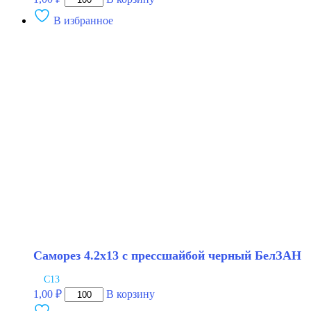
товара
В избранное
Саморез
4.2х13
с
прессшайбой
белый
БелЗАН
Саморез 4.2х13 с прессшайбой черный БелЗАН
С13
Количество
1,00
₽
В корзину
товара