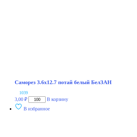
БелЗАН
Саморез 3.6х12.7 потай белый БелЗАН
1039
Количество
3,00
₽
В корзину
товара
В избранное
Саморез
3.6х12.7
потай
белый
БелЗАН