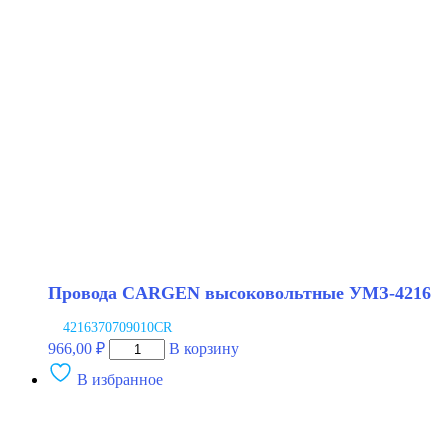
с
наконечником
УАЗ
HUNTER
УАЗ
PATRIOT
ЗМЗ-409
Провода CARGEN высоковольтные УМЗ-4216
4216370709010CR
Количество
966,00
₽
В корзину
товара
В избранное
Провода
CARGEN
высоковольтные
УМЗ-4216