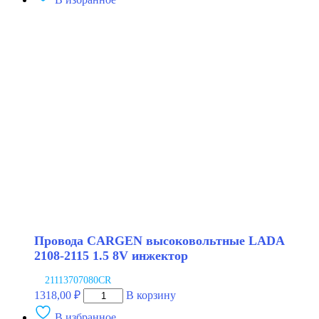
Провода
CARGEN
высоковольтные
LADA
2108
карбюратор
NRG
Провода CARGEN высоковольтные LADA
2108-2115 1.5 8V инжектор
21113707080CR
Количество
1318,00
₽
В корзину
товара
В избранное