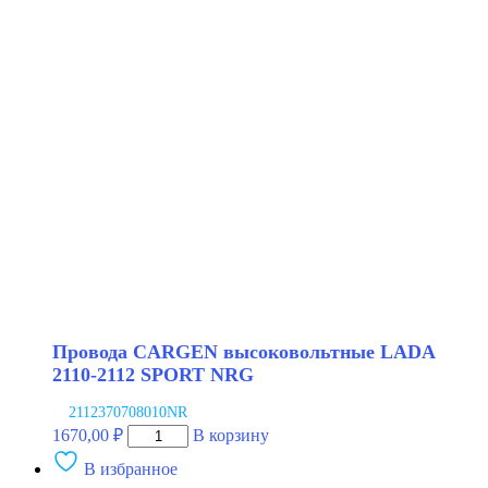
CARGEN
высоковольтные
LADA
2110-
2112
SPORT
Провода CARGEN высоковольтные LADA
2110-2112 SPORT NRG
2112370708010NR
Количество
1670,00
₽
В корзину
товара
В избранное
Провода