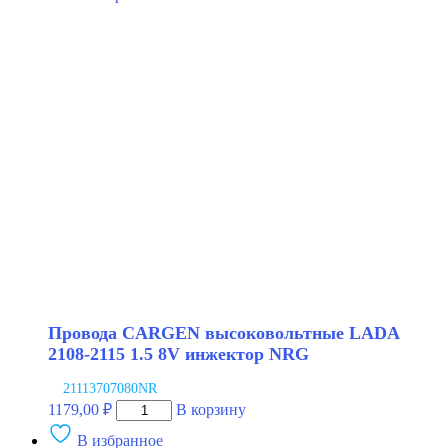
CARGEN
высоковольтные
LADA
2108-
2115
1.5
8V
инжектор
LPG
Провода CARGEN высоковольтные LADA
2108-2115 1.5 8V инжектор NRG
21113707080NR
Количество
1179,00
₽
В корзину
товара
В избранное
Провода