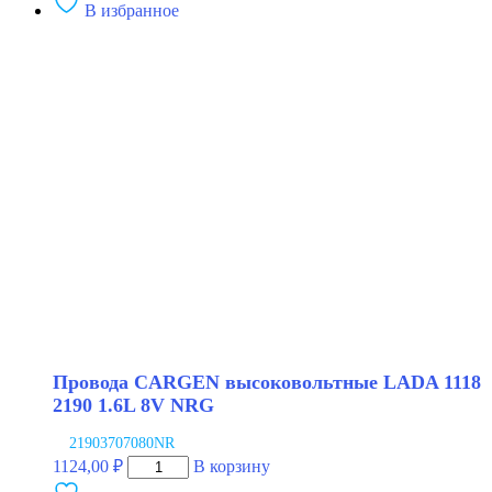
В избранное
Провода
CARGEN
высоковольтные
LADA
1118
2190
1.6L
8V
LPG
Провода CARGEN высоковольтные LADA 1118
2190 1.6L 8V NRG
21903707080NR
Количество
1124,00
₽
В корзину
товара