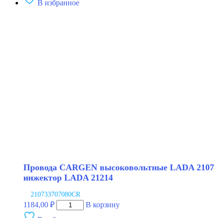
В избранное
Провода
CARGEN
высоковольтные
LADA
2101-
2107
карбюратор
NRG
Провода CARGEN высоковольтные LADA 2107
инжектор LADA 21214
210733707080CR
Количество
1184,00
₽
В корзину
товара