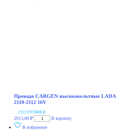
CARGEN
высоковольтные
LADA
2108-
2115
1.5
8V
инжектор
NRG
Провода CARGEN высоковольтные LADA
2110-2112 16V
21123707080CR
Количество
2013,00
₽
В корзину
товара
В избранное
Провода