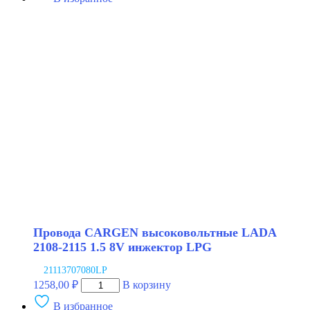
Провода
CARGEN
высоковольтные
LADA
2108-
2115
1.5
8V
инжектор
Провода CARGEN высоковольтные LADA
2108-2115 1.5 8V инжектор LPG
21113707080LP
Количество
1258,00
₽
В корзину
товара
В избранное
Провода