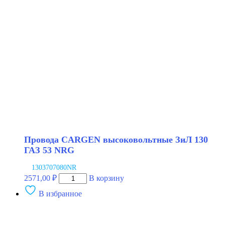
1102
Таврия
Провода CARGEN высоковольтные ЗиЛ 130
ГАЗ 53 NRG
1303707080NR
Количество
2571,00
₽
В корзину
товара
В избранное
Провода
CARGEN
высоковольтные
ЗиЛ