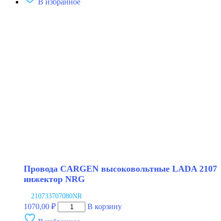
В избранное
Провода
CARGEN
высоковольтные
LADA
2107
инжектор
LADA
21214
Провода CARGEN высоковольтные LADA 2107
инжектор NRG
210733707080NR
Количество
1070,00
₽
В корзину
товара