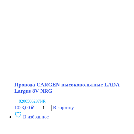
LADA
Largus
8V
Провода CARGEN высоковольтные LADA
Largus 8V NRG
8200506297NR
Количество
1023,00
₽
В корзину
товара
В избранное
Провода
CARGEN
высоковольтные
LADA