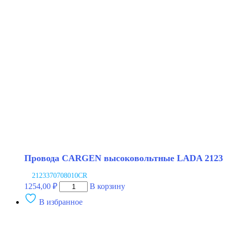
высоковольтные
LADA
21214
инжектор
NRG
Провода CARGEN высоковольтные LADA 2123
2123370708010CR
Количество
1254,00
₽
В корзину
товара
В избранное
Провода
CARGEN
высоковольтные