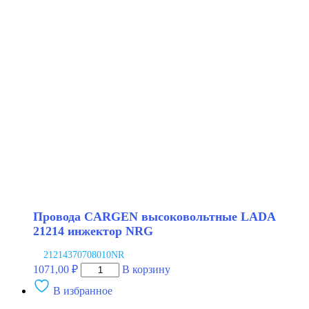
высоковольтные
LADA
21213
карбюратор
NRG
Провода CARGEN высоковольтные LADA
21214 инжектор NRG
21214370708010NR
Количество
1071,00
₽
В корзину
товара
В избранное
Провода
CARGEN