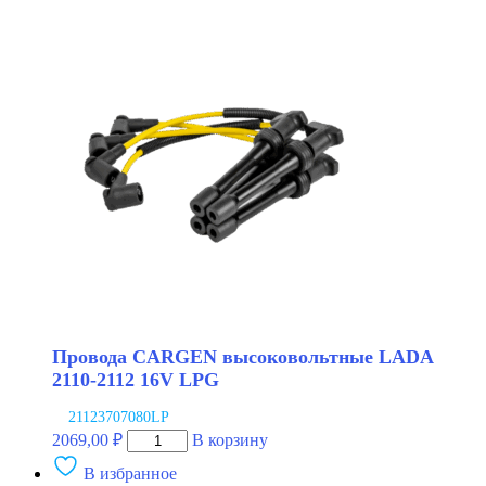
CARGEN
высоковольтные
LADA
2110-
2112
16V
Провода CARGEN высоковольтные LADA
2110-2112 16V LPG
21123707080LP
Количество
2069,00
₽
В корзину
товара
В избранное
Провода