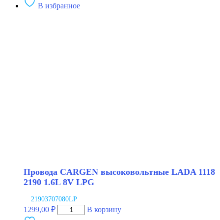
В избранное
Провода
CARGEN
высоковольтные
LADA
1111
NRG
Провода CARGEN высоковольтные LADA 1118
2190 1.6L 8V LPG
21903707080LP
Количество
1299,00
₽
В корзину
товара