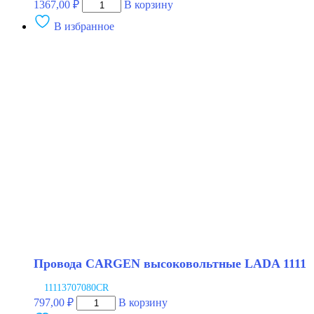
Количество
1367,00
₽
В корзину
товара
В избранное
Провода
CARGEN
высоковольтные
1118
2190
инжектор
8V
Провода CARGEN высоковольтные LADA 1111
11113707080CR
Количество
797,00
₽
В корзину
товара