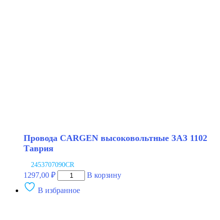
Largus
8V
NRG
Провода CARGEN высоковольтные ЗАЗ 1102
Таврия
2453707090CR
Количество
1297,00
₽
В корзину
товара
В избранное
Провода
CARGEN
высоковольтные
ЗАЗ