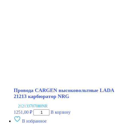
высоковольтные
LADA
21213
карбюратор
Провода CARGEN высоковольтные LADA
21213 карбюратор NRG
212133707080NR
Количество
1251,00
₽
В корзину
товара
В избранное
Провода
CARGEN