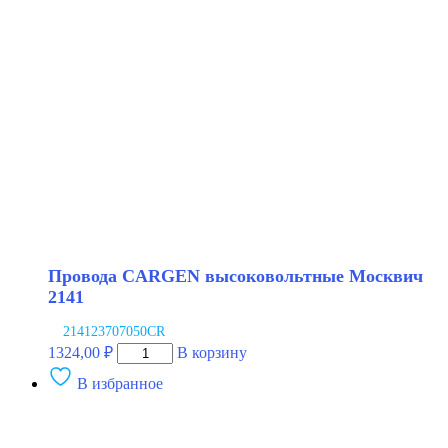
130
ГАЗ
53
NRG
Провода CARGEN высоковольтные Москвич
2141
214123707050CR
Количество
1324,00
₽
В корзину
товара
В избранное
Провода
CARGEN
высоковольтные
Москвич