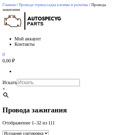
Перейти
Главная
/
Провода термоусадка клеммы и разъёмы
/ Провода
зажигания
к
содержимому
АвтоСпецЮг
АвтоСпецЮг автозапчасти оптом и в розницу
Мой аккаунт
Контакты
0
0,00 ₽
Искать
×
Провода зажигания
Отображение 1–32 из 111