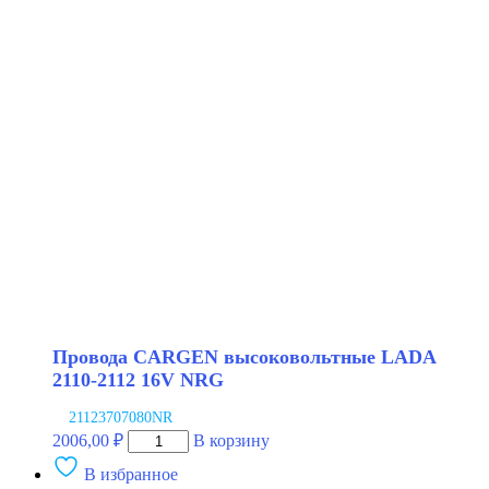
CARGEN
высоковольтные
LADA
2110-
2112
16V
LPG
Провода CARGEN высоковольтные LADA
2110-2112 16V NRG
21123707080NR
Количество
2006,00
₽
В корзину
товара
В избранное
Провода