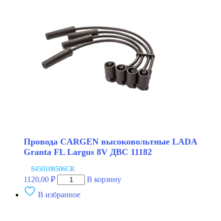
LADA
2123
NRG
Провода CARGEN высоковольтные LADA
Granta FL Largus 8V ДВС 11182
8450108506CR
Количество
1120,00
₽
В корзину
товара
В избранное
Провода
CARGEN
высоковольтные