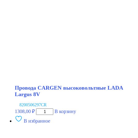
LADA
Granta
FL
Largus
8V
ДВС
11182
Провода CARGEN высоковольтные LADA
Largus 8V
8200506297CR
Количество
1308,00
₽
В корзину
товара
В избранное
Провода
CARGEN
высоковольтные