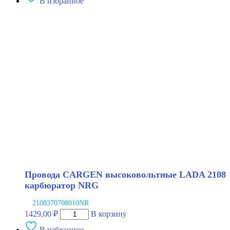
В избранное
Провода
CARGEN
высоковольтные
LADA
2107
инжектор
NRG
Провода CARGEN высоковольтные LADA 2108
карбюратор NRG
2108370708010NR
Количество
1429,00
₽
В корзину
товара
В избранное