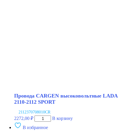
CARGEN
высоковольтные
LADA
2110-
2112
16V
NRG
Провода CARGEN высоковольтные LADA
2110-2112 SPORT
2112370708010CR
Количество
2272,00
₽
В корзину
товара
В избранное
Провода