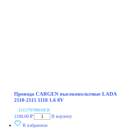
CARGEN
высоковольтные
LADA
2110-
2112
SPORT
NRG
Провода CARGEN высоковольтные LADA
2110-2115 1118 1.6 8V
2111370708010CR
Количество
1188,00
₽
В корзину
товара
В избранное
Провода