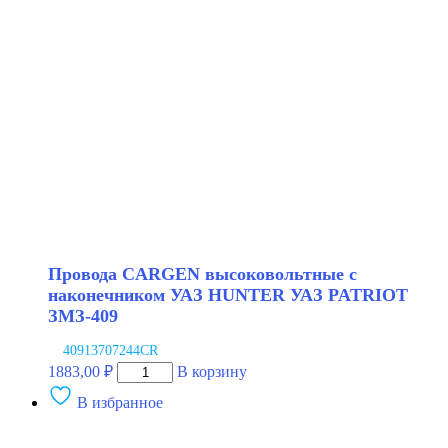
2141
Провода CARGEN высоковольтные с
наконечником УАЗ HUNTER УАЗ PATRIOT
ЗМЗ-409
40913707244CR
Количество
1883,00
₽
В корзину
товара
В избранное
Провода
CARGEN
высоковольтные