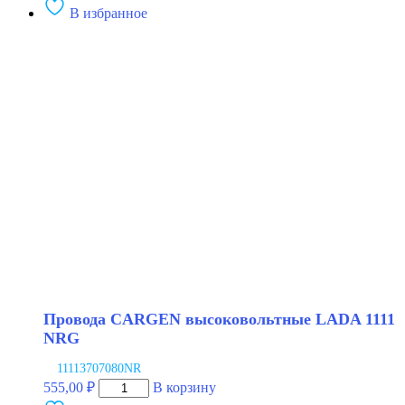
В избранное
Провода
CARGEN
высоковольтные
LADA
1111
Провода CARGEN высоковольтные LADA 1111
NRG
11113707080NR
Количество
555,00
₽
В корзину
товара