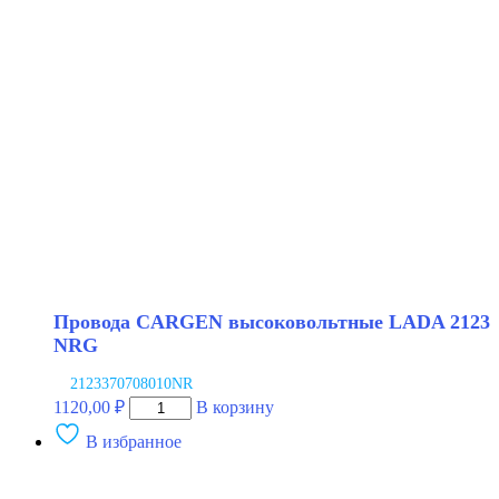
LADA
2123
Провода CARGEN высоковольтные LADA 2123
NRG
2123370708010NR
Количество
1120,00
₽
В корзину
товара
В избранное
Провода
CARGEN
высоковольтные