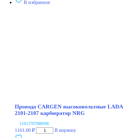
В избранное
Провода
CARGEN
высоковольтные
LADA
1118
2190
1.6L
8V
NRG
Провода CARGEN высоковольтные LADA
2101-2107 карбюратор NRG
21013707080NR
Количество
1161,00
₽
В корзину
товара