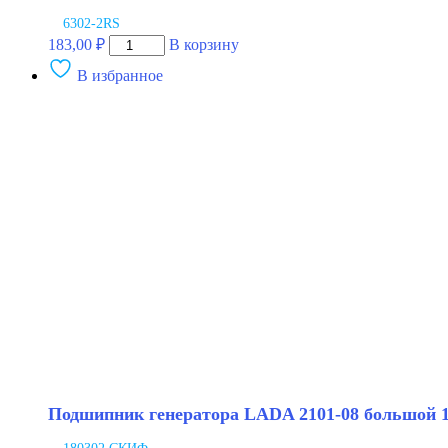
6302-2RS
Количество
183,00
₽
В корзину
товара
В избранное
Подшипник
генератора
LADA
2101-
08
большой
15х42х13
мм
CRAFT
Bearings
Подшипник генератора LADA 2101-08 большой 