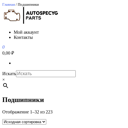
Перейти
Главная
/ Подшипники
к
содержимому
АвтоСпецЮг
АвтоСпецЮг автозапчасти оптом и в розницу
Мой аккаунт
Контакты
0
0,00 ₽
Искать
×
Подшипники
Отображение 1–32 из 223