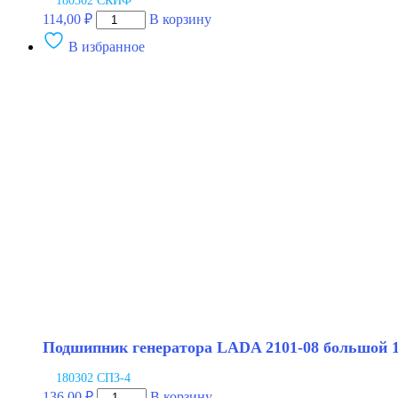
180302 СКИФ
Количество
114,00
₽
В корзину
товара
В избранное
Подшипник
генератора
LADA
2101-
08
большой
15х42х13мм
SKIF
Подшипник генератора LADA 2101-08 большой 
180302 СПЗ-4
Количество
136,00
₽
В корзину