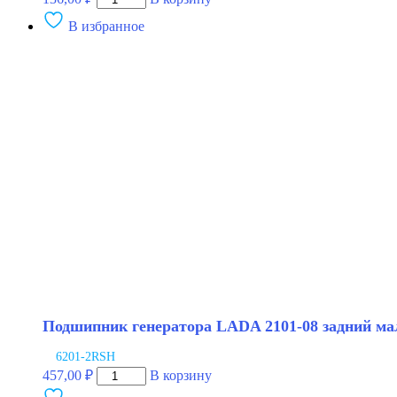
товара
В избранное
Подшипник
генератора
LADA
2101-
08
большой
15х42х13мм
СПЗ-4
Подшипник генератора LADA 2101-08 задний м
6201-2RSH
Количество
457,00
₽
В корзину
товара