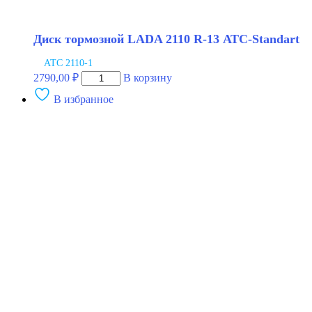
Диск тормозной LADA 2110 R-13 АТС-Standart
АТС 2110-1
Количество
2790,00
₽
В корзину
товара
В избранное
Диск
тормозной
LADA
2110
R-
13
АТС-
Standart