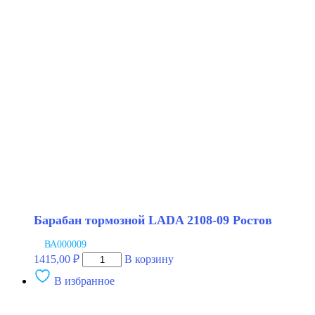
LADA
2101-
07
чугунный
BAPCO
Барабан тормозной LADA 2108-09 Ростов
ВА000009
Количество
1415,00
₽
В корзину
товара
В избранное
Барабан
тормозной
LADA