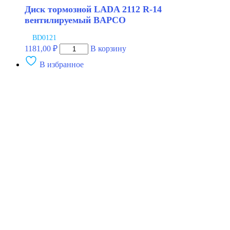
Диск тормозной LADA 2112 R-14
вентилируемый BAPCO
BD0121
Количество
1181,00
₽
В корзину
товара
В избранное
Диск
тормозной
LADA
2112
R-
14
вентилируемый
BAPCO