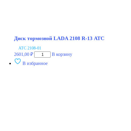
Диск тормозной LADA 2108 R-13 АТС
АТС 2108-01
Количество
2601,00
₽
В корзину
товара
В избранное
Диск
тормозной
LADA
2108
R-
13
АТС