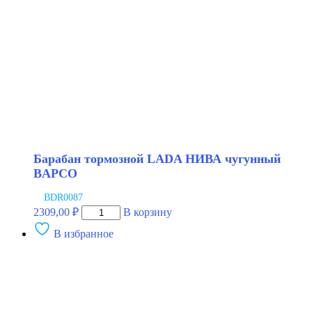
Барабан тормозной LADA НИВА чугунный
BAPCO
BDR0087
Количество
2309,00
₽
В корзину
товара
В избранное
Барабан
тормозной
LADA
НИВА
чугунный
BAPCO