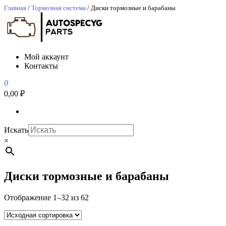
Перейти
Главная
/
Тормозная система
/ Диски тормозные и барабаны
к
содержимому
АвтоСпецЮг
АвтоСпецЮг автозапчасти оптом и в розницу
Мой аккаунт
Контакты
0
0,00 ₽
Искать
×
Диски тормозные и барабаны
Отображение 1–32 из 62