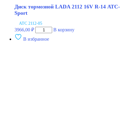
Диск тормозной LADA 2112 16V R-14 АТС-
Sport
АТС 2112-05
Количество
3966,00
₽
В корзину
товара
В избранное
Диск
тормозной
LADA
2112
16V
R-
14
АТС-
Sport