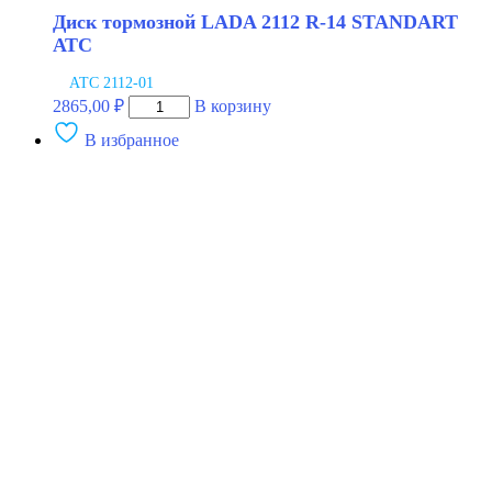
Диск тормозной LADA 2112 R-14 STANDART
АТС
АТС 2112-01
Количество
2865,00
₽
В корзину
товара
В избранное
Диск
тормозной
LADA
2112
R-
14
STANDART
АТС