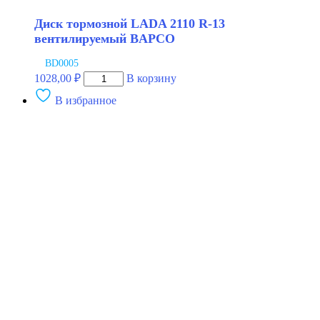
Диск тормозной LADA 2110 R-13
вентилируемый BAPCO
BD0005
Количество
1028,00
₽
В корзину
товара
В избранное
Диск
тормозной
LADA
2110
R-
13
вентилируемый
BAPCO