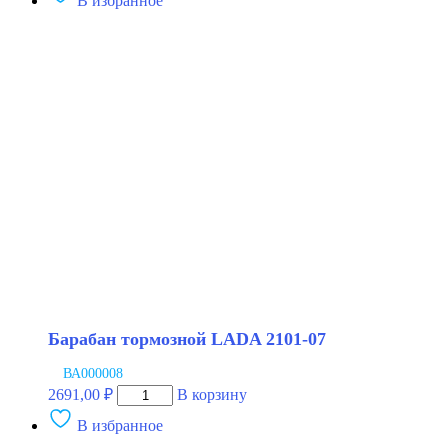
В избранное
Барабан
тормозной
Hyundai
Accent
SANGSIN
Барабан тормозной LADA 2101-07
ВА000008
Количество
2691,00
₽
В корзину
товара
В избранное
Барабан
тормозной