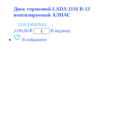
Диск тормозной LADA 2110 R-13
вентилируемый АЛНАС
2110-3501070-01
Количество
3199,00
₽
В корзину
товара
В избранное
Диск
тормозной
LADA
2110
R-
13
вентилируемый
АЛНАС