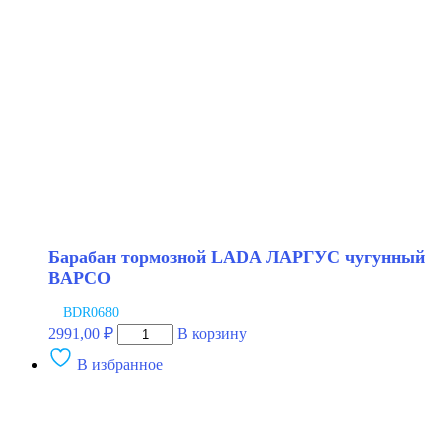
Барабан тормозной LADA ЛАРГУС чугунный
BAPCO
BDR0680
Количество
2991,00
₽
В корзину
товара
В избранное
Барабан
тормозной
LADA
ЛАРГУС
чугунный