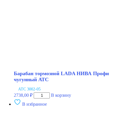
BAPCO
Барабан тормозной LADA НИВА Профи
чугунный АТС
АТС 3002-05
Количество
2738,00
₽
В корзину
товара
В избранное
Барабан
тормозной
LADA
НИВА
Профи