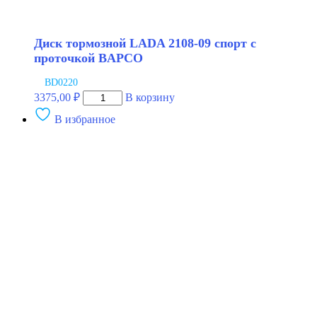
Диск тормозной LADA 2108-09 спорт с
проточкой BAPCO
BD0220
Количество
3375,00
₽
В корзину
товара
В избранное
Диск
тормозной
LADA
2108-
09
спорт
с
проточкой
BAPCO