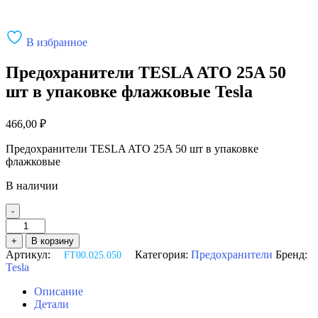
В избранное
Предохранители TESLA ATO 25A 50
шт в упаковке флажковые Tesla
466,00
₽
Предохранители TESLA ATO 25A 50 шт в упаковке
флажковые
В наличии
-
Количество
товара
+
В корзину
Предохранители
Артикул:
Категория:
Предохранители
Бренд:
FT00.025.050
TESLA
Tesla
ATO
25A
Описание
50
Детали
шт