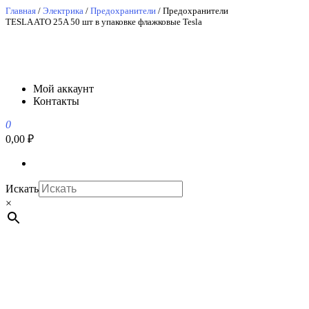
Перейти
Главная
/
Электрика
/
Предохранители
/ Предохранители
TESLA ATO 25A 50 шт в упаковке флажковые Tesla
к
содержимому
АвтоСпецЮг
АвтоСпецЮг автозапчасти оптом и в розницу
Мой аккаунт
Контакты
0
0,00 ₽
Искать
×