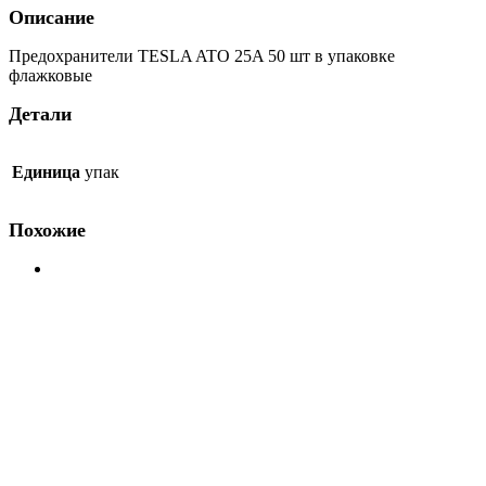
в
Описание
упаковке
флажковые
Предохранители TESLA ATO 25A 50 шт в упаковке
Tesla
флажковые
Детали
Единица
упак
Похожие