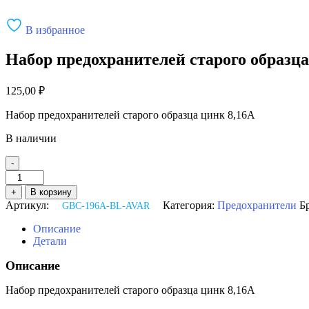
В избранное
Набор предохранителей старого образц
125,00
₽
Набор предохранителей старого образца цинк 8,16А
В наличии
-
Количество
товара
+
В корзину
Набор
Артикул:
Категория:
Предохранители
Б
GBC-196A-BL-AVAR
предохранителей
старого
Описание
образца
Детали
цинк
8,16А
Описание
АВАР
Набор предохранителей старого образца цинк 8,16А