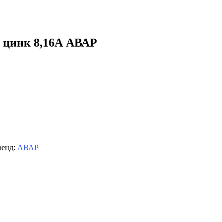
а цинк 8,16А АВАР
ренд:
АВАР