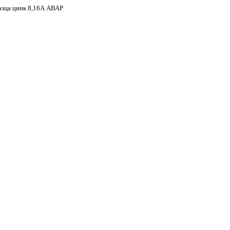
азца цинк 8,16А АВАР