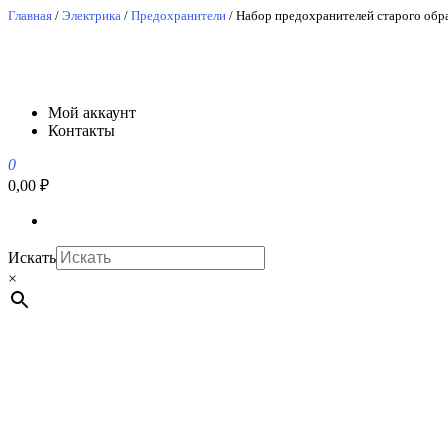
Перейти
Главная
/
Электрика
/
Предохранители
/ Набор предохранителей старого обр
к
содержимому
АвтоСпецЮг
АвтоСпецЮг автозапчасти оптом и в розницу
Мой аккаунт
Контакты
0
0,00 ₽
Искать
×