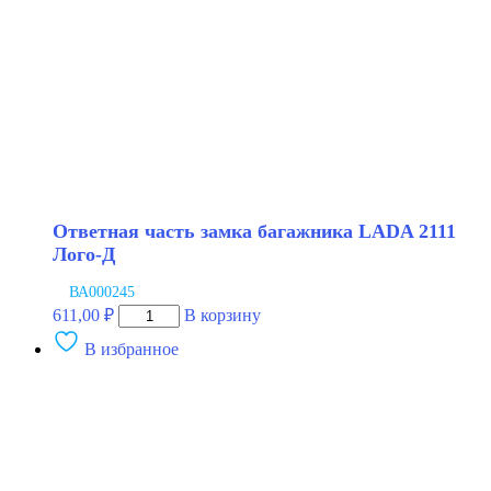
Ответная часть замка багажника LADA 2111
Лого-Д
ВА000245
Количество
611,00
₽
В корзину
товара
В избранное
Ответная
часть
замка
багажника
LADA
2111
Лого-
Д