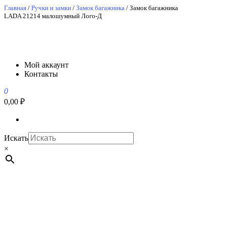
Перейти
Главная
/
Ручки и замки
/
Замок багажника
/ Замок багажника
LADA 21214 малошумный Лого-Д
к
содержимому
АвтоСпецЮг
АвтоСпецЮг автозапчасти оптом и в розницу
Мой аккаунт
Контакты
0
0,00 ₽
Искать
×