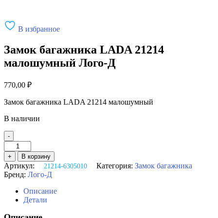
В избранное
Замок багажника LADA 21214
малошумный Лого-Д
770,00
₽
Замок багажника LADA 21214 малошумный
В наличии
-
Количество
товара
+
В корзину
Замок
Артикул:
Категория:
Замок багажника
21214-6305010
багажника
Бренд:
Лого-Д
LADA
21214
Описание
малошумный
Детали
Лого-
Д
Описание