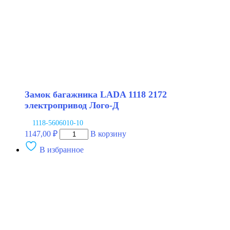
Замок багажника LADA 1118 2172
электропривод Лого-Д
1118-5606010-10
Количество
1147,00
₽
В корзину
товара
В избранное
Замок
багажника
LADA
1118
2172
электропривод
Лого-
Д