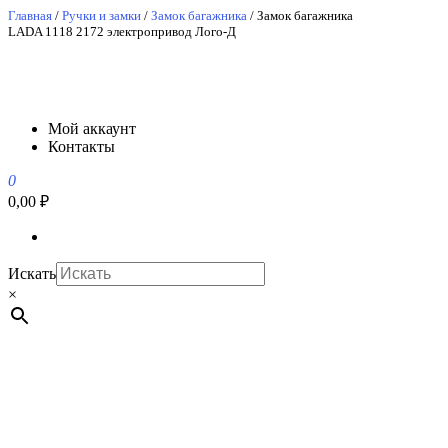
Перейти
Главная
/
Ручки и замки
/
Замок багажника
/ Замок багажника
LADA 1118 2172 электропривод Лого-Д
к
содержимому
АвтоСпецЮг
АвтоСпецЮг автозапчасти оптом и в розницу
Мой аккаунт
Контакты
0
0,00 ₽
Искать
×