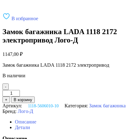
В избранное
Замок багажника LADA 1118 2172
электропривод Лого-Д
1147,00
₽
Замок багажника LADA 1118 2172 электропривод
В наличии
-
Количество
товара
+
В корзину
Замок
Артикул:
Категория:
Замок багажника
1118-5606010-10
багажника
Бренд:
Лого-Д
LADA
1118
Описание
2172
Детали
электропривод
Лого-
Описание