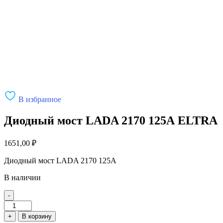
В избранное
Диодный мост LADA 2170 125А ELTRA
1651,00
₽
Диодный мост LADA 2170 125А
В наличии
-
Количество
товара
+
В корзину
Диодный