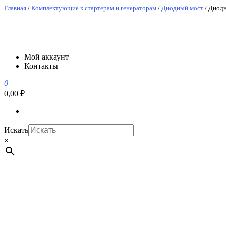
Перейти
Главная
/
Комплектующие к стартерам и генераторам
/
Диодный мост
/ Диод
к
содержимому
АвтоСпецЮг
АвтоСпецЮг автозапчасти оптом и в розницу
Мой аккаунт
Контакты
0
0,00 ₽
Искать
×