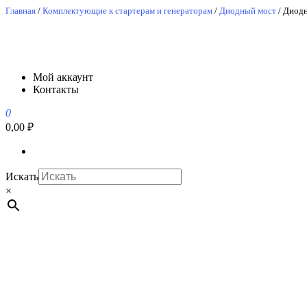
Перейти
Главная
/
Комплектующие к стартерам и генераторам
/
Диодный мост
/ Диод
к
содержимому
АвтоСпецЮг
АвтоСпецЮг автозапчасти оптом и в розницу
Мой аккаунт
Контакты
0
0,00 ₽
Искать
×