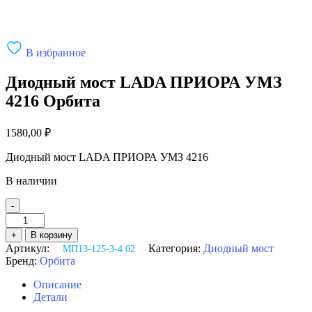
В избранное
Диодный мост LADA ПРИОРА УМЗ
4216 Орбита
1580,00
₽
Диодный мост LADA ПРИОРА УМЗ 4216
В наличии
-
Количество
товара
+
В корзину
Диодный
Артикул:
Категория:
Диодный мост
МП13-125-3-4 02
мост
Бренд:
Орбита
LADA
ПРИОРА
Описание
УМЗ
Детали
4216