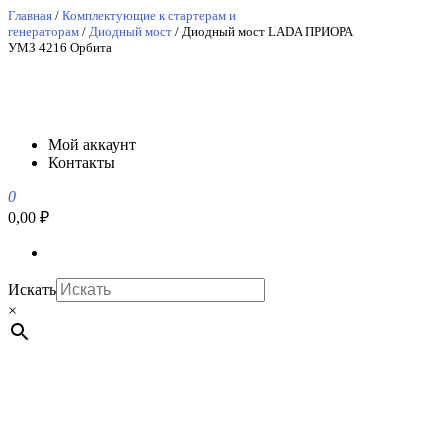
Перейти
Главная
/
Комплектующие к стартерам и
генераторам
/
Диодный мост
/ Диодный мост LADA ПРИОРА
к
УМЗ 4216 Орбита
содержимому
АвтоСпецЮг
АвтоСпецЮг автозапчасти оптом и в розницу
Мой аккаунт
Контакты
0
0,00 ₽
Искать
×