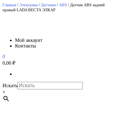
Перейти
Главная
/
Электрика
/
Датчики
/
ABS
/ Датчик ABS задний
правый LADA ВЕСТА ЭЛКАР
к
содержимому
АвтоСпецЮг
АвтоСпецЮг автозапчасти оптом и в розницу
Мой аккаунт
Контакты
0
0,00 ₽
Искать
×