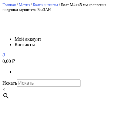
Перейти
Главная
/
Метиз
/
Болты и винты
/ Болт М4х45 мм крепления
подушки глушителя БелЗАН
к
содержимому
АвтоСпецЮг
АвтоСпецЮг автозапчасти оптом и в розницу
Мой аккаунт
Контакты
0
0,00 ₽
Искать
×