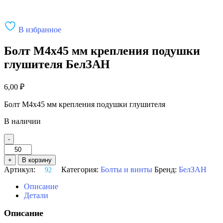
В избранное
Болт М4х45 мм крепления подушки
глушителя БелЗАН
6,00
₽
Болт М4х45 мм крепления подушки глушителя
В наличии
-
Количество
товара
+
В корзину
Болт
Артикул:
Категория:
Болты и винты
Бренд:
БелЗАН
92
М4х45
мм
Описание
крепления
Детали
подушки
глушителя
Описание
БелЗАН