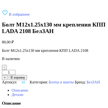
В избранное
Болт М12х1.25х130 мм крепления КПП
LADA 2108 БелЗАН
80,00
₽
Болт М12х1.25х130 мм крепления КПП LADA 2108
В наличии
-
Количество
товара
+
В корзину
Болт
Артикул:
Категория:
Болты и винты
Бренд:
БелЗАН
42
М12х1.25х130
мм
Описание
крепления
Детали
КПП
LADA
Описание
2108