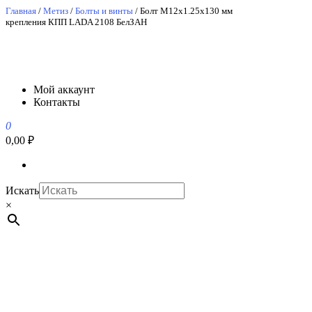
Перейти
Главная
/
Метиз
/
Болты и винты
/ Болт М12х1.25х130 мм
крепления КПП LADA 2108 БелЗАН
к
содержимому
АвтоСпецЮг
АвтоСпецЮг автозапчасти оптом и в розницу
Мой аккаунт
Контакты
0
0,00 ₽
Искать
×