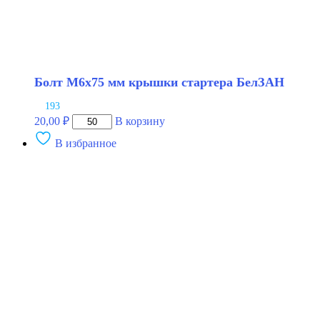
Болт М6х75 мм крышки стартера БелЗАН
193
Количество
20,00
₽
В корзину
товара
В избранное
Болт
М6х75
мм
крышки
стартера
БелЗАН