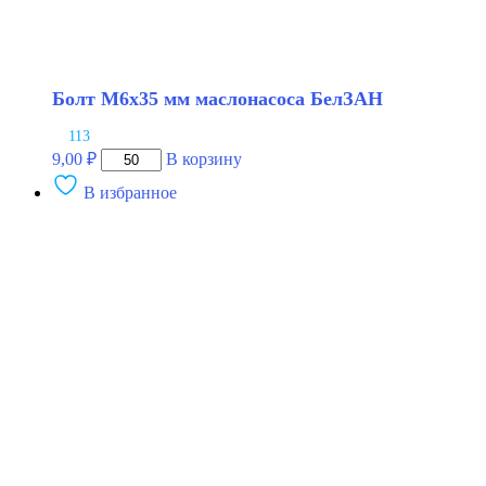
Болт М6х35 мм маслонасоса БелЗАН
113
Количество
9,00
₽
В корзину
товара
В избранное
Болт
М6х35
мм
маслонасоса
БелЗАН