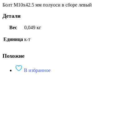
БелЗАН
Болт М10х42.5 мм полуоси в сборе левый
Детали
Вес
0,049 кг
Единица
к-т
Похожие
В избранное