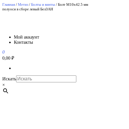
Перейти
Главная
/
Метиз
/
Болты и винты
/ Болт М10х42.5 мм
полуоси в сборе левый БелЗАН
к
содержимому
АвтоСпецЮг
АвтоСпецЮг автозапчасти оптом и в розницу
Мой аккаунт
Контакты
0
0,00 ₽
Искать
×