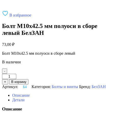
В избранное
Болт М10х42.5 мм полуоси в сборе
левый БелЗАН
73,00
₽
Болт М10х42.5 мм полуоси в сборе левый
В наличии
-
Количество
товара
+
В корзину
Болт
Артикул:
Категория:
Болты и винты
Бренд:
БелЗАН
Б4
М10х42.5
мм
Описание
полуоси
Детали
в
сборе
Описание
левый