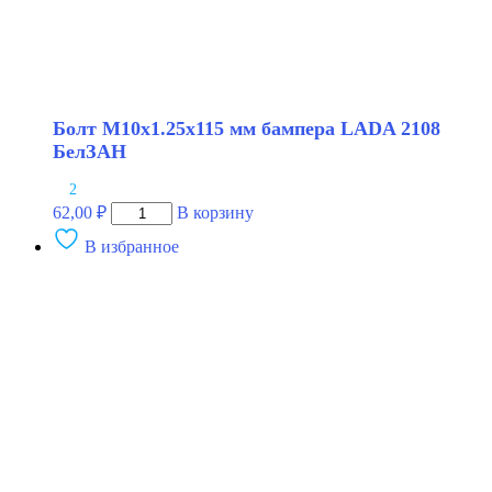
Болт М10х1.25х115 мм бампера LADA 2108
БелЗАН
2
Количество
62,00
₽
В корзину
товара
В избранное
Болт
М10х1.25х115
мм
бампера
LADA
2108
БелЗАН