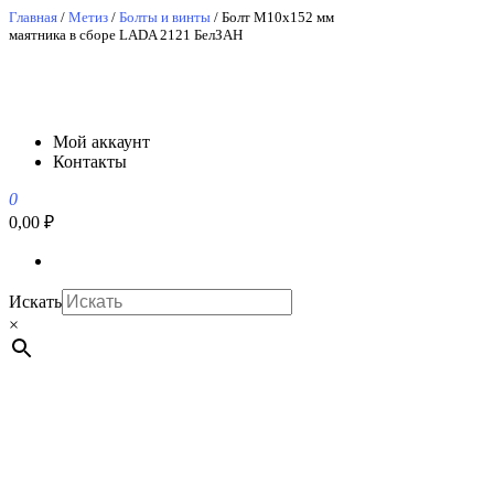
Перейти
Главная
/
Метиз
/
Болты и винты
/ Болт М10х152 мм
маятника в сборе LADA 2121 БелЗАН
к
содержимому
АвтоСпецЮг
АвтоСпецЮг автозапчасти оптом и в розницу
Мой аккаунт
Контакты
0
0,00 ₽
Искать
×