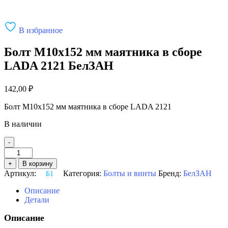
В избранное
Болт М10х152 мм маятника в сборе
LADA 2121 БелЗАН
142,00
₽
Болт М10х152 мм маятника в сборе LADA 2121
В наличии
-
Количество
товара
+
В корзину
Болт
Артикул:
Категория:
Болты и винты
Бренд:
БелЗАН
Б1
М10х152
мм
Описание
маятника
Детали
в
сборе
Описание
LADA