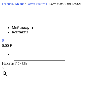
Перейти
Главная
/
Метиз
/
Болты и винты
/ Болт М5х20 мм БелЗАН
к
содержимому
АвтоСпецЮг
АвтоСпецЮг автозапчасти оптом и в розницу
Мой аккаунт
Контакты
0
0,00 ₽
Искать
×