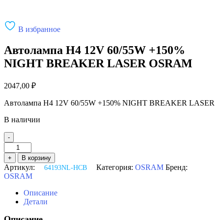
В избранное
Автолампа H4 12V 60/55W +150%
NIGHT BREAKER LASER OSRAM
2047,00
₽
Автолампа H4 12V 60/55W +150% NIGHT BREAKER LASER
В наличии
-
Количество
товара
+
В корзину
Автолампа
Артикул:
Категория:
OSRAM
Бренд:
64193NL-HCB
H4
OSRAM
12V
60/55W
Описание
+150%
Детали
NIGHT
BREAKER
Описание