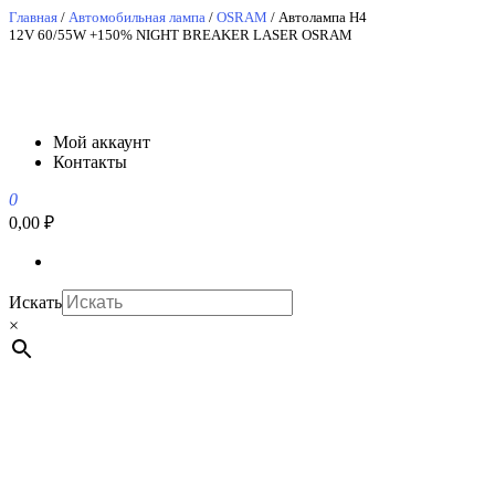
Перейти
Главная
/
Автомобильная лампа
/
OSRAM
/ Автолампа H4
12V 60/55W +150% NIGHT BREAKER LASER OSRAM
к
содержимому
АвтоСпецЮг
АвтоСпецЮг автозапчасти оптом и в розницу
Мой аккаунт
Контакты
0
0,00 ₽
Искать
×